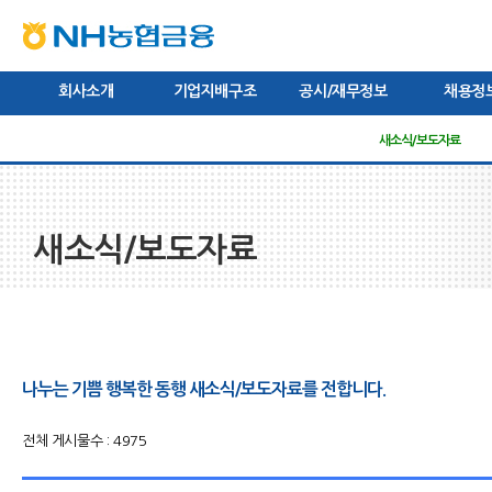
본문내용바로가기
상단내용바로가기
하단내용바로가기
주메뉴바로가기
회사소개
기업지배구조
공시/재무정보
채용정
CEO인사말
미션/비전/핵심가치
주주현황
이사회
브랜드
경영공시
관련규정
경영전략
감사보고서
새소식/보도자료
이사회 공시
채용절차
연혁
영
새소식/보도자료
나누는 기쁨 행복한 동행 새소식/보도자료를 전합니다.
전체 게시물수 : 4975