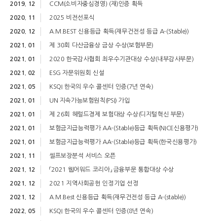
2019. 12
CCM(소비자중심경영) (재)인증 획득
2020. 11
2025 비전선포식
2020. 12
A.M.BEST 신용등급 획득(재무건전성 등급 A-(Stable))
2021. 01
제 30회 다산금융상 금상 수상(보험부문)
2021. 01
2020 한국감사협회 최우수기관대상 수상(내부감사부문)
2021. 02
ESG 자문위원회 신설
2021. 05
KSQI 한국의 우수 콜센터 인증(7년 연속)
2021. 01
UN 지속가능보험원칙(PSI) 가입
2021. 01
제 26회 헤럴드경제 보험대상 수상(디지털혁신 부문)
2021. 01
보험금지급능력평가 AA-(Stable)등급 획득(NICE신용평가)
2021. 01
보험금지급능력평가 AA-(Stable)등급 획득(한국신용평가)
2021. 11
셀프보장분석 서비스 오픈
2021. 12
「2021 웹어워드 코리아」 금융부문 통합대상 수상
2021. 12
2021 지역사회공헌 인정기업 선정
2021. 12
A.M.Best 신용등급 획득(재무건전성 등급 A-(stable))
2022. 05
KSQI 한국의 우수 콜센터 인증(8년 연속)