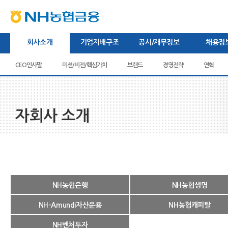
본문내용바로가기
상단내용바로가기
하단내용바로가기
주메뉴바로가기
회사소개
기업지배구조
공시/재무정보
채용정
CEO인사말
미션/비전/핵심가치
주주현황
이사회
브랜드
경영공시
관련규정
경영전략
감사보고서
새소식/보도자료
이사회 공시
채용절차
연혁
영
자회사 소개
NH농협은행
NH농협생명
NH-Amundi자산운용
NH농협캐피탈
NH벤처투자