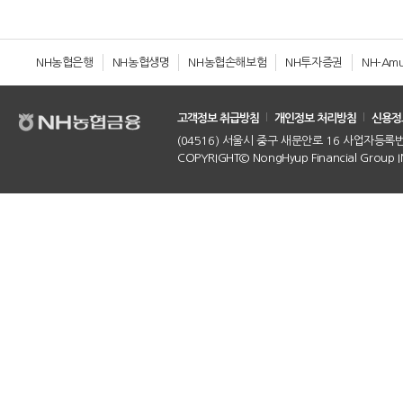
NH농협은행
NH농협생명
NH농협손해보험
NH투자증권
NH-Am
고객정보 취급방침
개인정보 처리방침
신용정
(04516) 서울시 중구 새문안로 16 사업자등록번호 :
COPYRIGHT© NongHyup Financial Group INC.