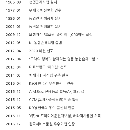
1965. 08
생명공제사업 실시
1977. 01
우체국 체신보험 인수
1996. 01
농업인 재해공제 실시
2001. 03
농작물 재해보험 실시
2009. 12
보험자산 30조원, 순이익 1,000억원 달성
2012. 03
NH농협손해보험 출범
2012. 04
2020 비전 선포
2012. 04
"고객의 행복과 함께하는 명품 농협손해보험!"
2013. 04
대표브랜드 '헤아림' 선포
2014. 03
차세대 IT시스템 구축 완료
2015. 04
KSQI 한국의 우수콜센터 인증
2015. 12
A.M.Best 신용등급 획득(A-, Stable)
2015. 12
CCM(소비자중심경영) 인증 획득
2016. 05
KSQI 한국의 우수 콜센터 인증
2016. 11
「(무)NH프리미어운전자보험」 배타적사용권 획득
2016. 12
한국서비스품질 우수기업 인증