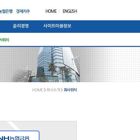
농협은행
경제지주
HOME
ENGLISH
윤리경영
사이트이용정보
행동강령
자료실
사위치
NH금융연구소 리포트
IR정보
개인정보 처리방침
ESG 소식
윤리경영 소식
Annual Report
신용정보활용체제
농협금융 대상
내부제보
기타
HOME
>
회사소개
>
회사위치