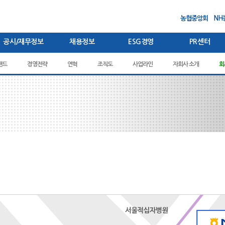
농협중앙회
NH
공시/재무정보
채용정보
ESG경영
PR센터
랜드
경영공시
관련규정
경영전략
감사보고서
새소식/보도자료
이사회 공시
채용절차
연혁
영업보고서
그룹 브랜드 소개
조직도
복지제도
ESG경영체계
윤리헌장
Site Map
재무상태표
사업라인
입찰공고
윤리강령
ESG성과
고객정보 취급방침
자회사 소개
포괄손익계산서
광고
임직원 
ESG 
회