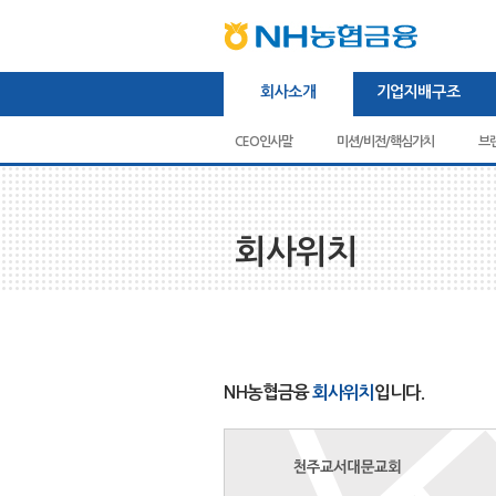
본문내용바로가기
상단내용바로가기
하단내용바로가기
주메뉴바로가기
회사소개
기업지배구조
CEO인사말
미션/비전/핵심가치
주주현황
이사회
브
회사위치
NH농협금융
회사위치
입니다.