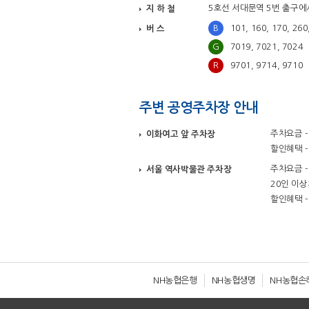
5호선 서대문역 5번 출구
지 하 철
B
101, 160, 170, 260
버 스
G
7019, 7021, 7024
R
9701, 9714, 9710
주변 공영주차장 안내
주차요금 -
이화여고 앞 주차장
할인혜택 
주차요금 -
서울 역사박물관 주차장
20인 이상
할인혜택 -
NH농협은행
NH농협생명
NH농협손