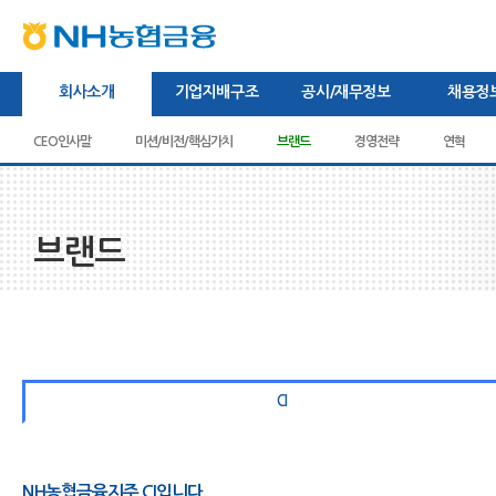
본문내용바로가기
상단내용바로가기
하단내용바로가기
주메뉴바로가기
회사소개
기업지배구조
공시/재무정보
채용정
CEO인사말
미션/비전/핵심가치
주주현황
이사회
브랜드
경영공시
관련규정
경영전략
감사보고서
새소식/보도자료
이사회 공시
채용절차
연혁
영
브랜드
CI
NH농협금융지주 CI입니다.