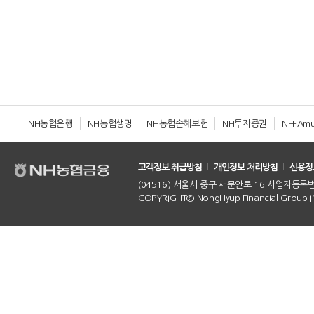
NH농협은행
NH농협생명
NH농협손해보험
NH투자증권
NH-Am
고객정보 취급방침
개인정보 처리방침
신용정
(04516) 서울시 중구 새문안로 16 사업자등록번호 :
COPYRIGHT© NongHyup Financial Group INC.