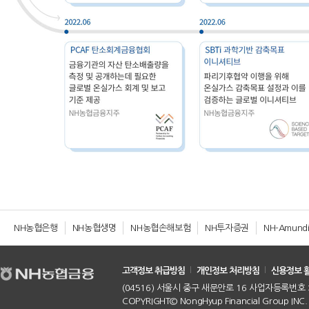
NH농협은행
NH농협생명
NH농협손해보험
NH투자증권
NH-Amun
고객정보 취급방침
개인정보 처리방침
신용정보 
(04516) 서울시 중구 새문안로 16 사업자등록번호 : 10
COPYRIGHT© NongHyup Financial Group INC. Al