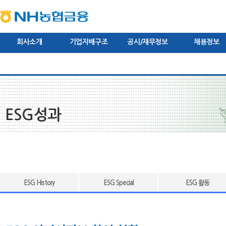
본문내용바로가기
상단내용바로가기
하단내용바로가기
주메뉴바로가기
회사소개
기업지배구조
공시/재무정보
채용정보
CEO인사말
미션/비전/핵심가치
주주현황
이사회
브랜드
경영공시
관련규정
경영전략
감사보고서
새소식/보도자료
이사회 공시
채용절차
연혁
영업보
그
ESG성과
ESG History
ESG Special
ESG 활동