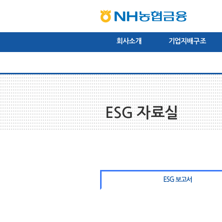
본문내용바로가기
상단내용바로가기
하단내용바로가기
주메뉴바로가기
회사소개
기업지배구조
CEO인사말
미션/비전/핵심가치
주주현황
이사회
브
ESG 자료실
ESG 보고서