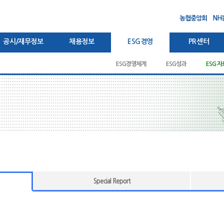
농협중앙회
NH
공시/재무정보
채용정보
ESG경영
PR센터
랜드
경영공시
관련규정
경영전략
감사보고서
새소식/보도자료
이사회 공시
채용절차
연혁
영업보고서
그룹 브랜드 소개
조직도
복지제도
ESG경영체계
윤리헌장
Site Map
재무상태표
사업라인
입찰공고
윤리강령
ESG성과
고객정보 취급방침
자회사 소개
포괄손익계산서
광고
임직원 
ESG 
회
Special Report