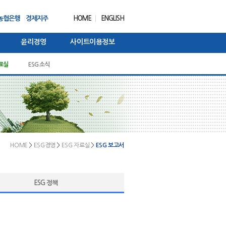
농협은행
경제지주
HOME
ENGLISH
윤리경영
사이트이용정보
행동강령
자료실
사위치
NH금융연구소 리포트
IR정보
개인정보 처리방침
ESG 소식
윤리경영 소식
Annual Report
신용정보활용체제
농협금융 대상
내부제보
기타
HOME
>
ESG경영
>
ESG 자료실
>
ESG 보고서
ESG 정책