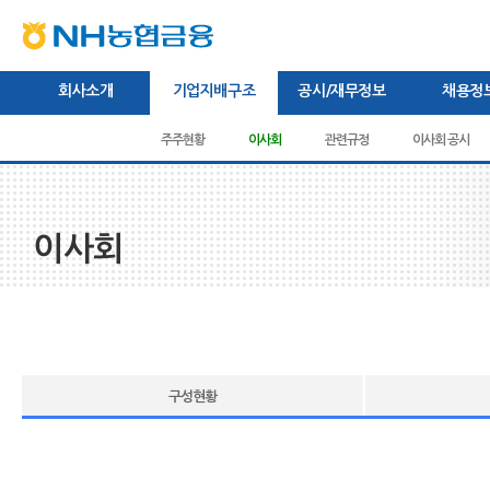
본문내용바로가기
상단내용바로가기
하단내용바로가기
주메뉴바로가기
회사소개
기업지배구조
공시/재무정보
채용정
CEO인사말
미션/비전/핵심가치
주주현황
이사회
브랜드
경영공시
관련규정
경영전략
감사보고서
새소식/보도자료
이사회 공시
채용절차
연혁
영
이사회
구성현황