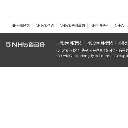
NH농협은행
NH농협생명
NH농협손해보험
NH투자증권
NH-Am
고객정보 취급방침
개인정보 처리방침
신용정
(04516) 서울시 중구 새문안로 16 사업자등록번호 :
COPYRIGHT© NongHyup Financial Group INC.