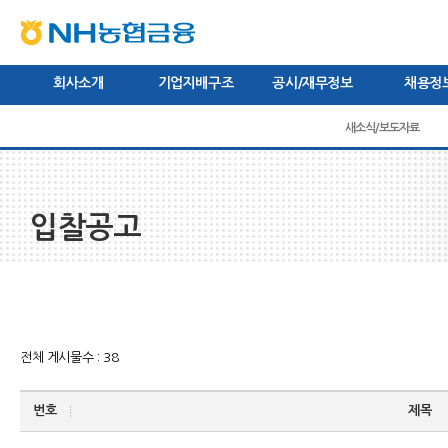
본문내용바로가기
상단내용바로가기
하단내용바로가기
주메뉴바로가기
회사소개
기업지배구조
공시/재무정보
채용정
CEO인사말
미션/비전/핵심가치
주주현황
이사회
브랜드
경영공시
관련규정
경영전략
감사보고서
새소식/보도자료
이사회 공시
채용절차
연혁
영
입찰공고
전체 게시물수 : 38
번호
제목