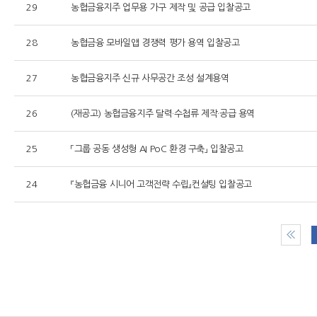
29
농협금융지주 업무용 가구 제작 및 공급 입찰공고
28
농협금융 모바일앱 경쟁력 평가 용역 입찰공고
27
농협금융지주 신규 사무공간 조성 설계용역
26
(재공고) 농협금융지주 달력·수첩류 제작·공급 용역
25
「그룹 공동 생성형 AI PoC 환경 구축」 입찰공고
24
『농협금융 시니어 고객전략 수립』컨설팅 입찰공고