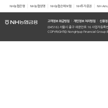
NH농협은행
NH농협생명
NH농협손해보험
NH투자증권
NH-Am
고객정보 취급방침
개인정보 처리방침
신용정
(04516) 서울시 중구 새문안로 16 사업자등록번호 :
COPYRIGHT© NongHyup Financial Group INC.